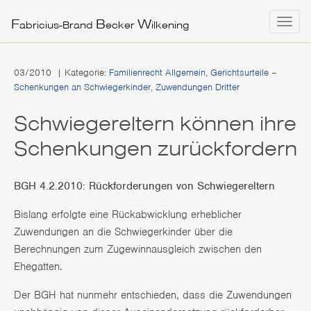
F
B
W
T
abricius-Brand
ecker
ilkening
o
g
03/2010
| Kategorie:
Familienrecht Allgemein
,
Gerichtsurteile
–
g
Schenkungen an Schwiegerkinder
,
Zuwendungen Dritter
l
e
Schwiegereltern können ihre
n
Schenkungen zurückfordern
a
v
i
BGH 4.2.2010: Rückforderungen von Schwiegereltern
g
Bislang erfolgte eine Rückabwicklung erheblicher
a
Zuwendungen an die Schwiegerkinder über die
t
Berechnungen zum Zugewinnausgleich zwischen den
i
Ehegatten.
o
n
Der BGH hat nunmehr entschieden, dass die Zuwendungen